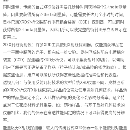
同时测量：传统的台式XRD仪器需要几秒钟时间获得每个2-theta测量
值，因此要获得所有2-theta测量值，可能需要长达几个小时的时间。
奥林巴斯XRD分析仪装配有电荷耦合装置（CCD）探测器，可以同时
获得所有2-theta测量值，因此几乎可以使完整的衍射图形立即显示在
屏幕上。
2D X射线衍射仪：许多XRD工具使用X射线探测器，仅能捕获样品在
一个平面中脱落的光子，即完成一维实验。奥林巴斯装配有电荷耦合
装置（CCD）探测器的XRD分析仪，可以采集衍射环的切片，以帮助
用户了解是否正确制备了样品（粒子统计和/或晶粒的择优取向）。根
据这些信息，用户可以确认所获得定量性数据的准确性和代表性。
透视几何：与使用反射几何技术的大型传统XRD仪器不同，奥林巴斯
的XRD分析仪在X射线束穿过样品的位置处使用透射几何技术。样品池
中的样品量固定不变，因此样品密度的变化不会影响分辨率。这个特
点对于低密度材料尤其重要，如：药物样品，与基于反射几何技术的
仪器相比，我们的仪器在穿透性能固定的情况下可以获得更高的分辨
率。
能量区分X射线探测器：较大的传统台式XRD仪器一般不能使用对能量