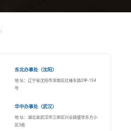
N
东北办事处（沈阳）
地 址：辽宁省沈阳市浑南区红椿东路2甲-154
号
华中办事处（武汉）
地 址：湖北省武汉市江岸区兴业路盛世东方小
区3栋