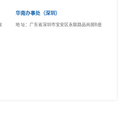
华南办事处（深圳）
龙
地 址：广东省深圳市宝安区永联路品尚居B座
家