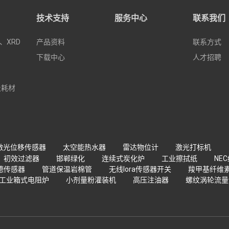
技术支持
服务中心
联系我们
、XRD
产品资料
联系方式
e
下载中心
人才招聘
及耗材
激光位移传感器
太空能热水器
雷达物位计
激光打标机
初效过滤器
邯郸绿化
连续式炭化炉
工业擦拭纸
NE
德传感器
管道保温岩棉管
无线lora传感器开关
羧甲基纤维
工业箱式电阻炉
小剂量粉灌装机
高压注油器
螺纹涡轮流量