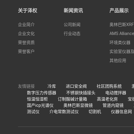
关于泽权
新闻资讯
产品展示
企业简介
公司新闻
奥林巴斯XRF
企业文化
行业动态
AMS Allianc
荣誉资质
环境类仪器
荣誉客户
实验室仪器
其他应用
友情链接
冷库
进口安全阀
社区团购系统
数字压力传感器
不锈钢快插接头
电动搅拌器
恒温恒湿柜
订制酸碱计量箱
高温老化房
宝
国产icp光谱仪
奥林巴斯显微镜
管道内窥镜
测试仪
介电常数测试仪
切割机
仪器信息网