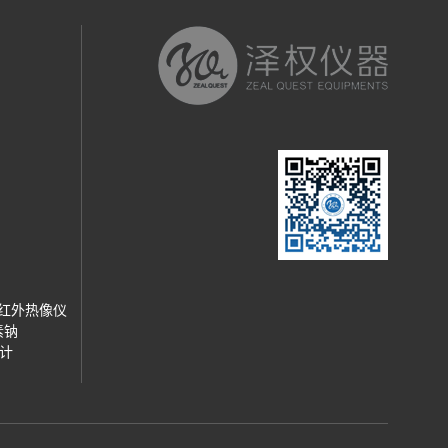
C红外热像仪
素钠
计