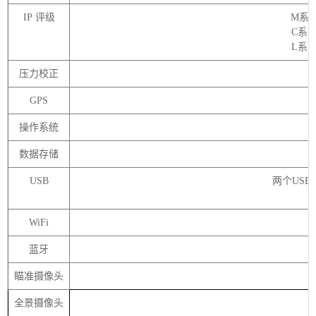
IP
评级
M系
C系
L系
压力校正
GPS
操作系统
数据存储
USB
两个
USB
WiFi
蓝牙
瞄准摄像头
全景摄像头