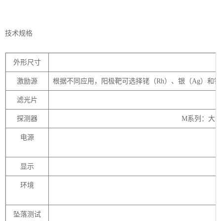
技术规格
外形尺寸
激励源
根据不同应用，阳极靶可选择铑（
Rh）、银（Ag）和
滤光片
探测器
M系列：大区域
电源
显示
环境
坠落测试