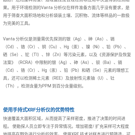
果。用于环境检测的Vanta 分析仪在样件准备方面几乎没有要求，是
用于筛查大面积场地和分析袋装土壤、沉积物、流体等样品的一款极
为完美的工具。
Vanta 分析仪是测量需优先探测的银（Ag）、砷（As）、镉
（Cd）、铬（Cr）、铜（Cu）、Hg（汞）、镍（Ni）、铅（Pb）、
硒（Se）、铊（Tl）、锌（Zn）等污染元素，以及《资源保护及恢复
法案》（RCRA）中限制的银（Ag）、砷（As）、钡（Ba）、镉
（Cd）、铬（Cr）、Hg（汞）、铅（Pb）和硒（Se）元素的理想工
具，还可以检测稀土元素（REE）及放射性元素铀（U）、钍
（Th），检测含量为PPM 到百分含量级别。
使用手持式XRF分析仪的优势特性
快速覆盖大面积区域，从而提高了采样密度，推进了决策的时间进
程。 使勘探人员立即专注于异常情况。增加密度/ 扩充采样可大程度
地提高在野外进行分析的效率。 使用XRF 技术对样本进行预筛选，可